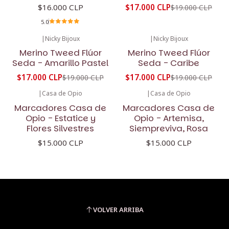
$16.000 CLP
$17.000 CLP
$19.000 CLP
5.0
|
Nicky Bijoux
|
Nicky Bijoux
-11%
OFF
-11%
OFF
Merino Tweed Flúor
Merino Tweed Flúor
Seda - Amarillo Pastel
Seda - Caribe
$17.000 CLP
$17.000 CLP
$19.000 CLP
$19.000 CLP
|
Casa de Opio
|
Casa de Opio
Marcadores Casa de
Marcadores Casa de
Opio - Estatice y
Opio - Artemisa,
Flores Silvestres
Siempreviva, Rosa
$15.000 CLP
$15.000 CLP
VOLVER ARRIBA