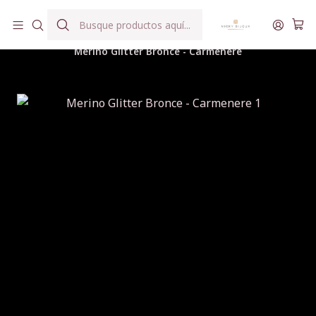
Hilados teñidos a mano con agua reutilizada
Inicio
Hilados
Colección Verano Mágico ✨
Merino Glitter Bronce - Carmenere