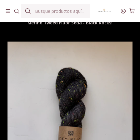
Hilados teñidos a mano con agua reutilizada
Inicio
Hilados
Merino Tweed Fingering
Merino Tweed Flúor Seda - Black Rocks!