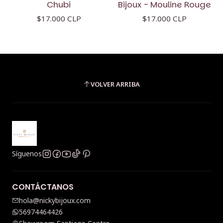
Chubi
Bijoux - Mouline Rouge
$17.000 CLP
$17.000 CLP
VOLVER ARRIBA
Síguenos
CONTÁCTANOS
hola@nickybijoux.com
56974464426