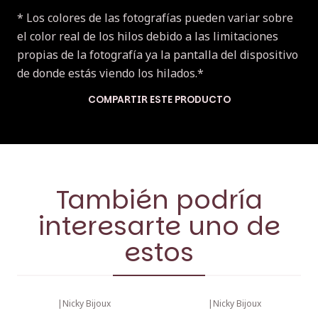
* Los colores de las fotografías pueden variar sobre
el color real de los hilos debido a las limitaciones
propias de la fotografía ya la pantalla del dispositivo
de donde estás viendo los hilados.*
COMPARTIR ESTE PRODUCTO
También podría
interesarte uno de
estos
|
Nicky Bijoux
|
Nicky Bijoux
-11%
OFF
-11%
OFF