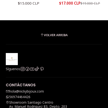
$15.000 CLP
$17.000 CLP
$19.000 CLP
VOLVER ARRIBA
Síguenos
CONTÁCTANOS
hola@nickybijoux.com
56974464426
Showroom Santiago Centro
Av. Manuel Rodriguez 83, Depto. 203