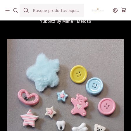
Hilados teñidos a mano con agua reutilizada
Inicio
Hilados
Accesorios y Complementos Tejeriles
Yubbitz By Mima - Meloso