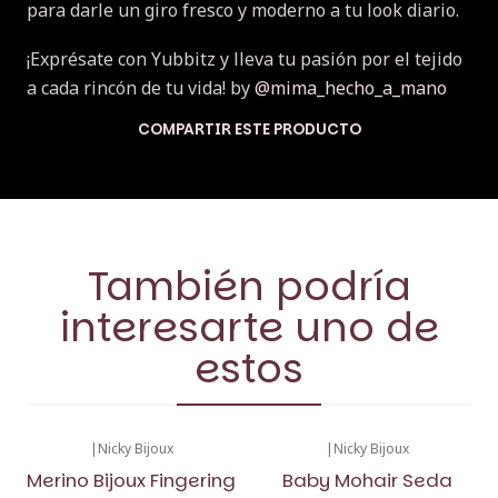
para darle un giro fresco y moderno a tu look diario.
¡Exprésate con Yubbitz y lleva tu pasión por el tejido
a cada rincón de tu vida! by
@mima_hecho_a_mano
COMPARTIR ESTE PRODUCTO
También podría
interesarte uno de
estos
|
Nicky Bijoux
|
Nicky Bijoux
Merino Bijoux Fingering
Baby Mohair Seda