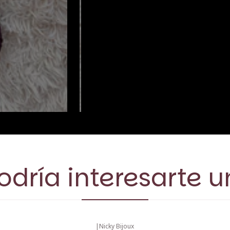
dría interesarte u
|
Nicky Bijoux