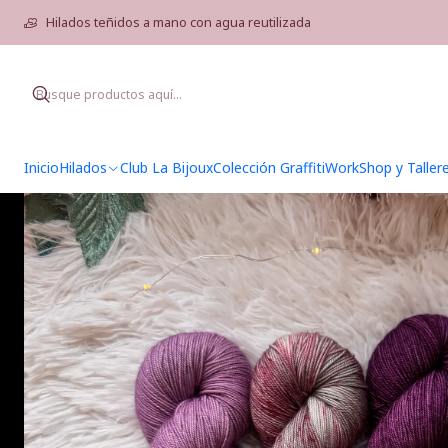
Hilados teñidos a mano con agua reutilizada
Inicio
Hilados
Club La Bijoux
Colección Graffiti
WorkShop y Taller