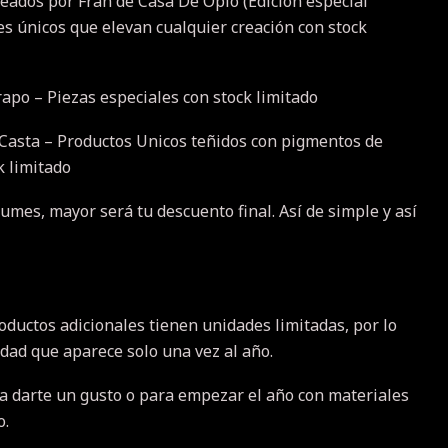
eados por Fran de Casa De Opio (Edición especial
es únicos que elevan cualquier creación con stock
apo – Piezas especiales con stock limitado
sta – Productos Unicos teñidos con pigmentos de
k limitado
mes, mayor será tu descuento final. Así de simple y así
oductos adicionales tienen unidades limitadas, por lo
dad que aparece solo una vez al año.
ara darte un gusto o para empezar el año con materiales
o.