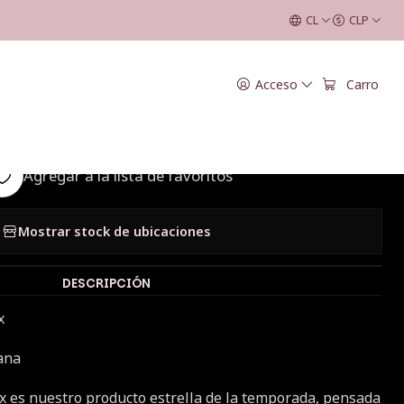
CL
CLP
|
Acceso
Carro
Navidad Bijoux 3
Agregar a la lista de favoritos
Mostrar stock de ubicaciones
DESCRIPCIÓN
ux
ana
x es nuestro producto estrella de la temporada, pensada