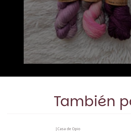
También po
|
Casa de Opio