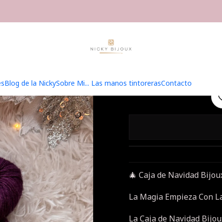
Inicio
Hilados
Caja Navidad Bijoux
Caja Navidad Bijoux 3
Caja 
es
Blog de la Nicky
Sobre Mi... Las manos tintoreras
Contacto
🎄 Caja de Navidad Bijo
La Magia Empieza Con L
La Caja de Navidad Bijou